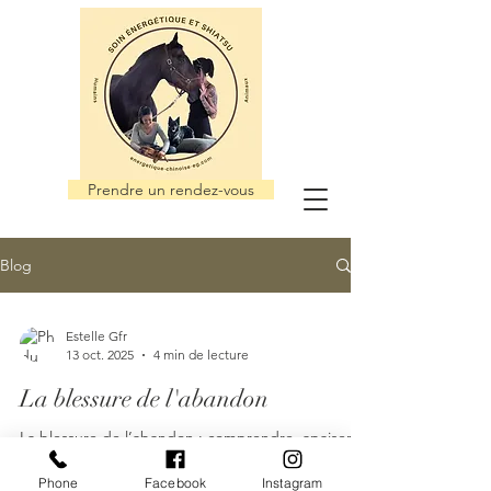
Prendre un rendez-vous
Blog
Estelle Gfr
13 oct. 2025
4 min de lecture
La blessure de l'abandon
La blessure de l’abandon : comprendre, apaiser et
guérir Cette blessure touche notre besoin
fondamental d’amour et de connexion, et
Phone
Facebook
Instagram