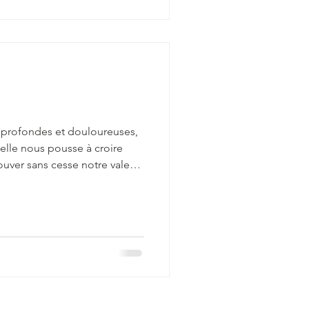
us profondes et douloureuses,
 elle nous pousse à croire
ver sans cesse notre valeur
e l’enfant ressent un reje