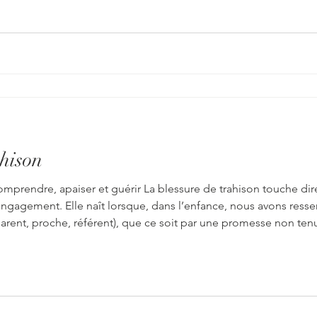
ahison
comprendre, apaiser et guérir La blessure de trahison touche di
’engagement. Elle naît lorsque, dans l’enfance, nous avons ress
parent, proche, référent), que ce soit par une promesse non t
Sur le plan énergétique et spirituel, cette blessure peut aussi