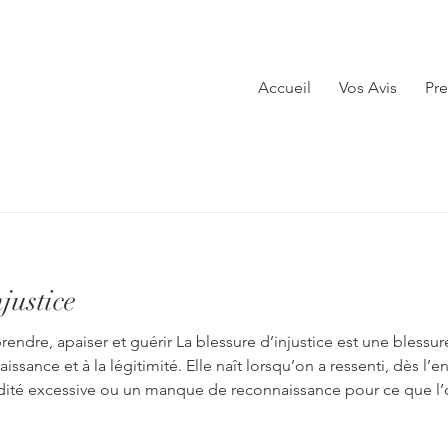
Accueil
Vos Avis
Pre
justice
prendre, apaiser et guérir La blessure d’injustice est une bless
aissance et à la légitimité. Elle naît lorsqu’on a ressenti, dès l
dité excessive ou un manque de reconnaissance pour ce que l’on
ents où l’enfant a dû se montrer fort(e), performant(e) et irr